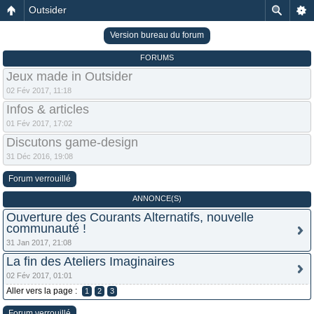
Outsider
Version bureau du forum
FORUMS
Jeux made in Outsider
02 Fév 2017, 11:18
Infos & articles
01 Fév 2017, 17:02
Discutons game-design
31 Déc 2016, 19:08
Forum verrouillé
ANNONCE(S)
Ouverture des Courants Alternatifs, nouvelle
communauté !
31 Jan 2017, 21:08
La fin des Ateliers Imaginaires
02 Fév 2017, 01:01
Aller vers la page :
1
2
3
Forum verrouillé