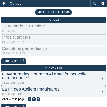
Outsider
Version bureau du forum
FORUMS
Jeux made in Outsider
02 Fév 2017, 11:18
Infos & articles
01 Fév 2017, 17:02
Discutons game-design
31 Déc 2016, 19:08
Forum verrouillé
ANNONCE(S)
Ouverture des Courants Alternatifs, nouvelle
communauté !
31 Jan 2017, 21:08
La fin des Ateliers Imaginaires
02 Fév 2017, 01:01
Aller vers la page :
1
2
3
Forum verrouillé