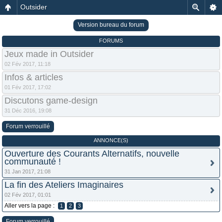
Outsider
Version bureau du forum
FORUMS
Jeux made in Outsider
02 Fév 2017, 11:18
Infos & articles
01 Fév 2017, 17:02
Discutons game-design
31 Déc 2016, 19:08
Forum verrouillé
ANNONCE(S)
Ouverture des Courants Alternatifs, nouvelle
communauté !
31 Jan 2017, 21:08
La fin des Ateliers Imaginaires
02 Fév 2017, 01:01
Aller vers la page :
1
2
3
Forum verrouillé