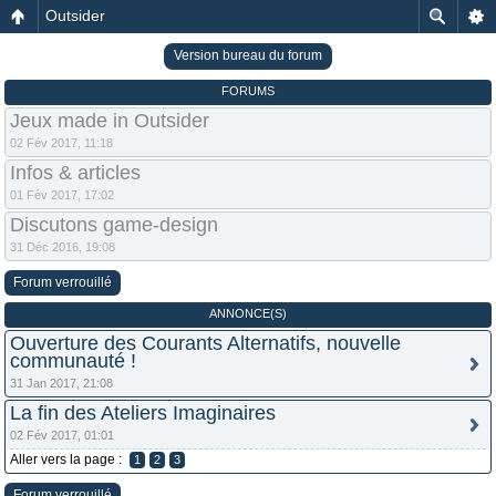
Outsider
Version bureau du forum
FORUMS
Jeux made in Outsider
02 Fév 2017, 11:18
Infos & articles
01 Fév 2017, 17:02
Discutons game-design
31 Déc 2016, 19:08
Forum verrouillé
ANNONCE(S)
Ouverture des Courants Alternatifs, nouvelle
communauté !
31 Jan 2017, 21:08
La fin des Ateliers Imaginaires
02 Fév 2017, 01:01
Aller vers la page :
1
2
3
Forum verrouillé