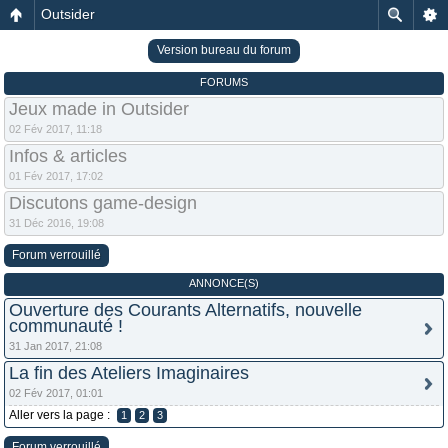
Outsider
Version bureau du forum
FORUMS
Jeux made in Outsider
02 Fév 2017, 11:18
Infos & articles
01 Fév 2017, 17:02
Discutons game-design
31 Déc 2016, 19:08
Forum verrouillé
ANNONCE(S)
Ouverture des Courants Alternatifs, nouvelle
communauté !
31 Jan 2017, 21:08
La fin des Ateliers Imaginaires
02 Fév 2017, 01:01
Aller vers la page :
1
2
3
Forum verrouillé