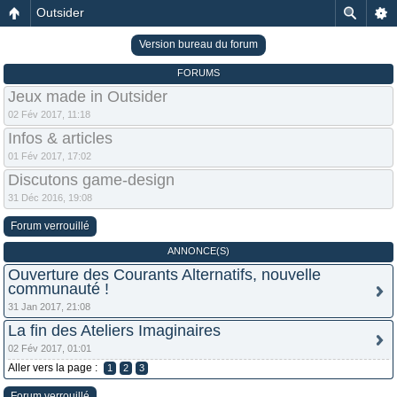
Outsider
Version bureau du forum
FORUMS
Jeux made in Outsider
02 Fév 2017, 11:18
Infos & articles
01 Fév 2017, 17:02
Discutons game-design
31 Déc 2016, 19:08
Forum verrouillé
ANNONCE(S)
Ouverture des Courants Alternatifs, nouvelle
communauté !
31 Jan 2017, 21:08
La fin des Ateliers Imaginaires
02 Fév 2017, 01:01
Aller vers la page :
1
2
3
Forum verrouillé