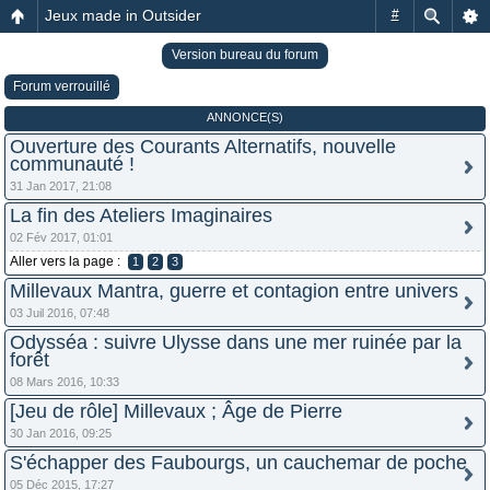
Jeux made in Outsider
#
Version bureau du forum
Forum verrouillé
ANNONCE(S)
Ouverture des Courants Alternatifs, nouvelle
communauté !
31 Jan 2017, 21:08
La fin des Ateliers Imaginaires
02 Fév 2017, 01:01
Aller vers la page :
1
2
3
Millevaux Mantra, guerre et contagion entre univers
03 Juil 2016, 07:48
Odysséa : suivre Ulysse dans une mer ruinée par la
forêt
08 Mars 2016, 10:33
[Jeu de rôle] Millevaux ; Âge de Pierre
30 Jan 2016, 09:25
S'échapper des Faubourgs, un cauchemar de poche
05 Déc 2015, 17:27