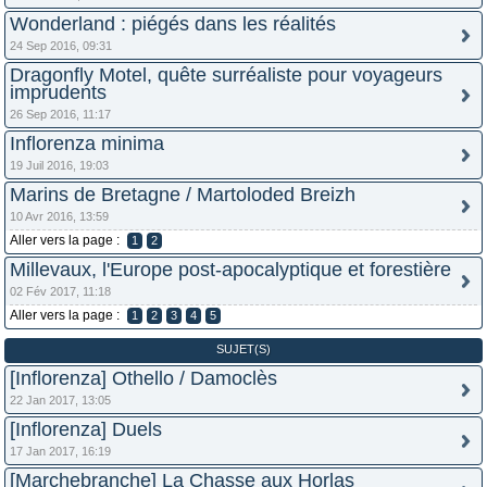
Wonderland : piégés dans les réalités
24 Sep 2016, 09:31
Dragonfly Motel, quête surréaliste pour voyageurs
imprudents
26 Sep 2016, 11:17
Inflorenza minima
19 Juil 2016, 19:03
Marins de Bretagne / Martoloded Breizh
10 Avr 2016, 13:59
Aller vers la page :
1
2
Millevaux, l'Europe post-apocalyptique et forestière
02 Fév 2017, 11:18
Aller vers la page :
1
2
3
4
5
SUJET(S)
[Inflorenza] Othello / Damoclès
22 Jan 2017, 13:05
[Inflorenza] Duels
17 Jan 2017, 16:19
[Marchebranche] La Chasse aux Horlas