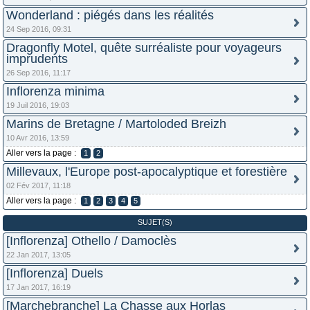
Wonderland : piégés dans les réalités
24 Sep 2016, 09:31
Dragonfly Motel, quête surréaliste pour voyageurs
imprudents
26 Sep 2016, 11:17
Inflorenza minima
19 Juil 2016, 19:03
Marins de Bretagne / Martoloded Breizh
10 Avr 2016, 13:59
Aller vers la page :
1
2
Millevaux, l'Europe post-apocalyptique et forestière
02 Fév 2017, 11:18
Aller vers la page :
1
2
3
4
5
SUJET(S)
[Inflorenza] Othello / Damoclès
22 Jan 2017, 13:05
[Inflorenza] Duels
17 Jan 2017, 16:19
[Marchebranche] La Chasse aux Horlas