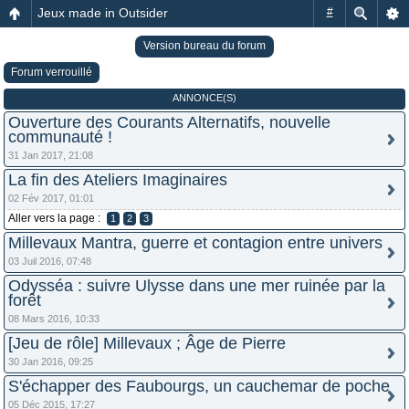
Jeux made in Outsider
#
Version bureau du forum
Forum verrouillé
ANNONCE(S)
Ouverture des Courants Alternatifs, nouvelle
communauté !
31 Jan 2017, 21:08
La fin des Ateliers Imaginaires
02 Fév 2017, 01:01
Aller vers la page :
1
2
3
Millevaux Mantra, guerre et contagion entre univers
03 Juil 2016, 07:48
Odysséa : suivre Ulysse dans une mer ruinée par la
forêt
08 Mars 2016, 10:33
[Jeu de rôle] Millevaux ; Âge de Pierre
30 Jan 2016, 09:25
S'échapper des Faubourgs, un cauchemar de poche
05 Déc 2015, 17:27