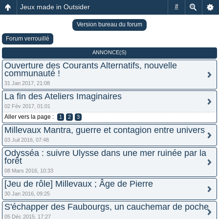
Jeux made in Outsider
#
Version bureau du forum
Forum verrouillé
ANNONCE(S)
Ouverture des Courants Alternatifs, nouvelle
communauté !
31 Jan 2017, 21:08
La fin des Ateliers Imaginaires
02 Fév 2017, 01:01
Aller vers la page :
1
2
3
Millevaux Mantra, guerre et contagion entre univers
03 Juil 2016, 07:48
Odysséa : suivre Ulysse dans une mer ruinée par la
forêt
08 Mars 2016, 10:33
[Jeu de rôle] Millevaux ; Âge de Pierre
30 Jan 2016, 09:25
S'échapper des Faubourgs, un cauchemar de poche
05 Déc 2015, 17:27