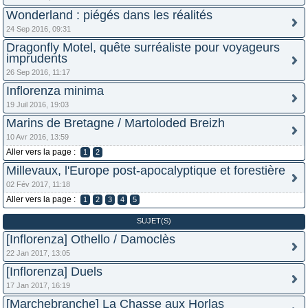
Wonderland : piégés dans les réalités
24 Sep 2016, 09:31
Dragonfly Motel, quête surréaliste pour voyageurs
imprudents
26 Sep 2016, 11:17
Inflorenza minima
19 Juil 2016, 19:03
Marins de Bretagne / Martoloded Breizh
10 Avr 2016, 13:59
Aller vers la page :
1
2
Millevaux, l'Europe post-apocalyptique et forestière
02 Fév 2017, 11:18
Aller vers la page :
1
2
3
4
5
SUJET(S)
[Inflorenza] Othello / Damoclès
22 Jan 2017, 13:05
[Inflorenza] Duels
17 Jan 2017, 16:19
[Marchebranche] La Chasse aux Horlas