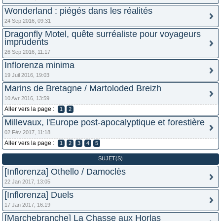
Wonderland : piégés dans les réalités
24 Sep 2016, 09:31
Dragonfly Motel, quête surréaliste pour voyageurs
imprudents
26 Sep 2016, 11:17
Inflorenza minima
19 Juil 2016, 19:03
Marins de Bretagne / Martoloded Breizh
10 Avr 2016, 13:59
Aller vers la page :
1
2
Millevaux, l'Europe post-apocalyptique et forestière
02 Fév 2017, 11:18
Aller vers la page :
1
2
3
4
5
SUJET(S)
[Inflorenza] Othello / Damoclès
22 Jan 2017, 13:05
[Inflorenza] Duels
17 Jan 2017, 16:19
[Marchebranche] La Chasse aux Horlas