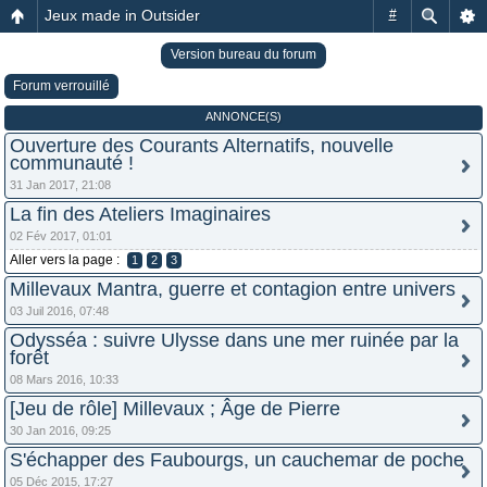
Jeux made in Outsider
#
Version bureau du forum
Forum verrouillé
ANNONCE(S)
Ouverture des Courants Alternatifs, nouvelle
communauté !
31 Jan 2017, 21:08
La fin des Ateliers Imaginaires
02 Fév 2017, 01:01
Aller vers la page :
1
2
3
Millevaux Mantra, guerre et contagion entre univers
03 Juil 2016, 07:48
Odysséa : suivre Ulysse dans une mer ruinée par la
forêt
08 Mars 2016, 10:33
[Jeu de rôle] Millevaux ; Âge de Pierre
30 Jan 2016, 09:25
S'échapper des Faubourgs, un cauchemar de poche
05 Déc 2015, 17:27