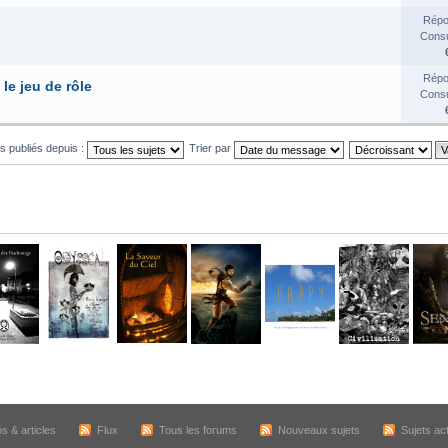
Répo
Consul
Répo
le jeu de rôle
Consul
ts publiés depuis :
Trier par
os & articles
Flux
Tous les forums
Nouveaux sujets
Sujets act