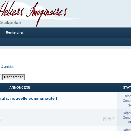
 Imaginaires
le indépendants
Rechercher
2
 & articles
ANNONCE(S)
STAT
Répo
atifs, nouvelle communauté !
Consul
2
Répon
Consul
1
2
3
17
8
Répon