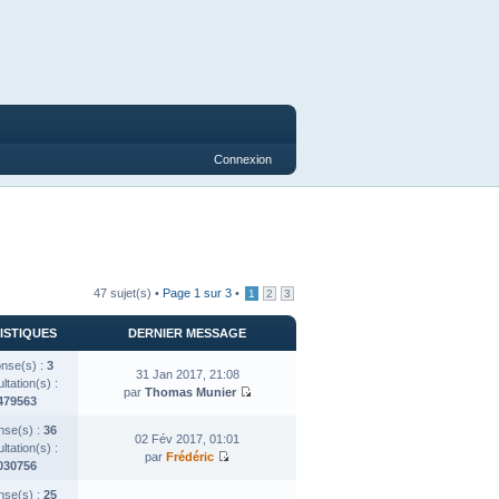
Connexion
47 sujet(s) •
Page
1
sur
3
•
1
2
3
ISTIQUES
DERNIER MESSAGE
nse(s) :
3
31 Jan 2017, 21:08
tation(s) :
par
Thomas Munier
479563
se(s) :
36
02 Fév 2017, 01:01
tation(s) :
par
Frédéric
030756
se(s) :
25