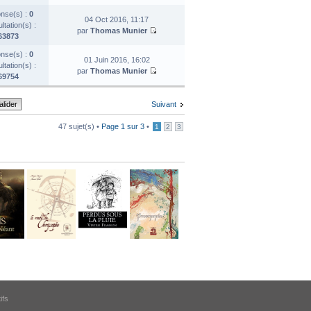
nse(s) :
0
04 Oct 2016, 11:17
tation(s) :
par
Thomas Munier
63873
nse(s) :
0
01 Juin 2016, 16:02
tation(s) :
par
Thomas Munier
69754
Suivant
47 sujet(s) •
Page
1
sur
3
•
1
2
3
ifs