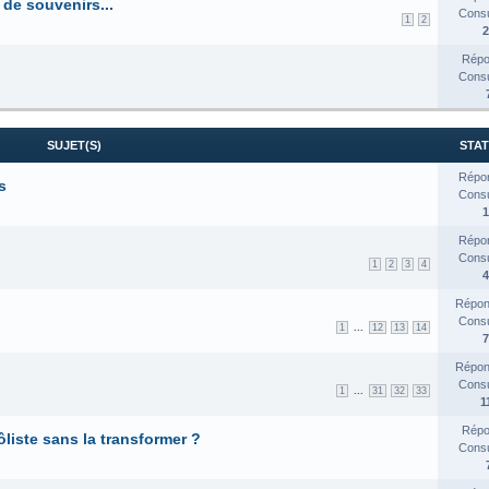
de souvenirs...
Consul
1
2
2
Répo
Consul
SUJET(S)
STAT
Répon
s
Consul
1
Répon
Consul
1
2
3
4
4
Répon
Consul
...
1
12
13
14
7
Répon
Consul
...
1
31
32
33
1
Répo
ôliste sans la transformer ?
Consul