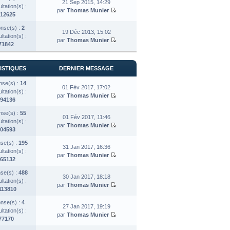
21 Sep 2015, 14:29
tation(s) :
par
Thomas Munier
12625
nse(s) :
2
19 Déc 2013, 15:02
tation(s) :
par
Thomas Munier
71842
ISTIQUES
DERNIER MESSAGE
se(s) :
14
01 Fév 2017, 17:02
tation(s) :
par
Thomas Munier
94136
se(s) :
55
01 Fév 2017, 11:46
tation(s) :
par
Thomas Munier
04593
se(s) :
195
31 Jan 2017, 16:36
tation(s) :
par
Thomas Munier
65132
se(s) :
488
30 Jan 2017, 18:18
tation(s) :
par
Thomas Munier
113810
nse(s) :
4
27 Jan 2017, 19:19
tation(s) :
par
Thomas Munier
77170