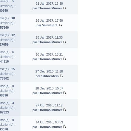
nse(s) :
5
21 Jan 2017, 13:39
tation(s) :
par
Thomas Munier
80659
se(s) :
18
16 Jan 2017, 17:59
tation(s) :
par
Valentin T.
57560
se(s) :
12
15 Jan 2017, 11:33
tation(s) :
par
Thomas Munier
17059
nse(s) :
6
10 Jan 2017, 13:21
tation(s) :
par
Thomas Munier
44910
se(s) :
25
27 Déc 2016, 11:18
tation(s) :
par
Sildoenfein
73302
nse(s) :
0
18 Déc 2016, 15:37
tation(s) :
par
Thomas Munier
98390
nse(s) :
4
27 Oct 2016, 11:17
tation(s) :
par
Thomas Munier
87323
nse(s) :
0
14 Oct 2016, 08:53
tation(s) :
par
Thomas Munier
63076