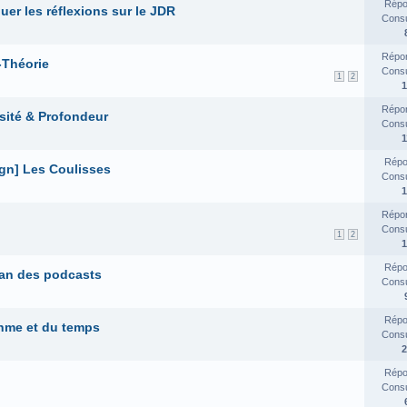
Répo
uer les réflexions sur le JDR
Consul
Répon
-Théorie
Consul
1
2
1
Répon
sité & Profondeur
Consul
1
Répo
gn] Les Coulisses
Consul
1
Répon
Consul
1
2
1
Répo
plan des podcasts
Consul
Répo
thme et du temps
Consul
2
Répo
Consul