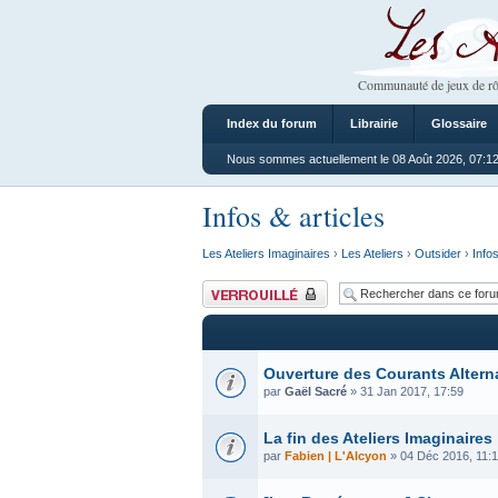
Les Ateliers
Communauté de jeux de rô
Index du forum
Librairie
Glossaire
Nous sommes actuellement le 08 Août 2026, 07:1
Infos & articles
Les Ateliers Imaginaires
›
Les Ateliers
›
Outsider
›
Infos
Forum verrouillé
Ouverture des Courants Altern
par
Gaël Sacré
» 31 Jan 2017, 17:59
La fin des Ateliers Imaginaires
par
Fabien | L'Alcyon
» 04 Déc 2016, 11: