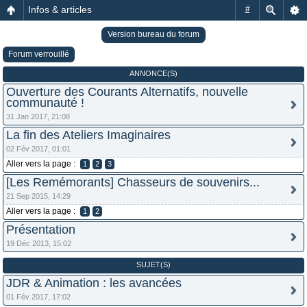
Infos & articles
#
Version bureau du forum
Forum verrouillé
ANNONCE(S)
Ouverture des Courants Alternatifs, nouvelle
communauté !
31 Jan 2017, 21:08
La fin des Ateliers Imaginaires
02 Fév 2017, 01:01
Aller vers la page :
1
2
3
[Les Remémorants] Chasseurs de souvenirs...
21 Sep 2015, 14:29
Aller vers la page :
1
2
Présentation
19 Déc 2013, 15:02
SUJET(S)
JDR & Animation : les avancées
01 Fév 2017, 17:02