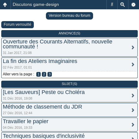
Discutons game-design
#
Version bureau du forum
Forum verrouillé
ANNONCE(S)
Ouverture des Courants Alternatifs, nouvelle
communauté !
31 Jan 2017, 21:08
La fin des Ateliers Imaginaires
02 Fév 2017, 01:01
Aller vers la page :
1
2
3
SUJET(S)
[Les Sauveurs] Peste ou Choléra
31 Déc 2016, 19:08
Méthode de classement du JDR
27 Déc 2016, 12:44
Travailler le papier
04 Déc 2016, 19:33
Techniques basiques d'inclusivité