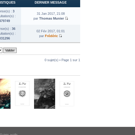
ISTIQUES
DERNIER MESSAGE
nse(s) :
3
31 Jan 2017, 21:08
tation(s) :
par
Thomas Munier
479749
se(s) :
36
02 Fév 2017, 01:01
tation(s) :
par
Frédéric
031296
0 sujet(s) • Page
1
sur
1
Sujets actifs