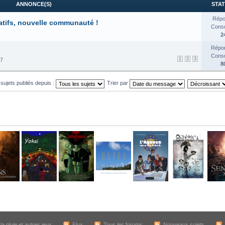
ANNONCE(S)
STAT
Répo
atifs, nouvelle communauté !
Consul
2
Répon
Consul
1
2
3
17
8
 sujets publiés depuis :
Trier par
a pluie et autres jeux
Flux
Tous les forums
Nouveaux sujets