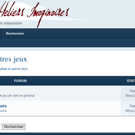
 Imaginaires
le indépendants
Rechercher
tres jeux
pluie et autres jeux
FORUM
STAT
Suj
e jeu de rôle en général
Messa
jets
Suj
tours
Messa