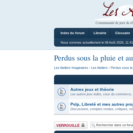
Les Ateliers
Communauté de jeux de rô
Index du forum
Librairie
Glossaire
Nous sommes actuellement le 08 Août 2026, 11:41
Perdus sous la pluie et au
Les Ateliers Imaginaires
›
Les Ateliers
›
Perdus sous la 
Autres jeux et théorie
Les autres jeux indés, ceux du commerce, l
Pslp, Libreté et mes autres pro
Discussions, comptes rendus, critiques, re
Forum verrouillé