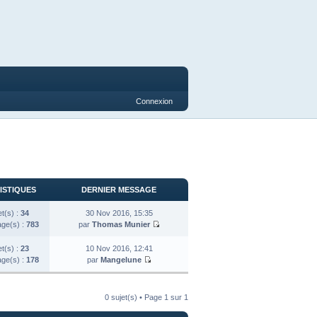
Connexion
ISTIQUES
DERNIER MESSAGE
et(s) :
34
30 Nov 2016, 15:35
ge(s) :
783
par
Thomas Munier
et(s) :
23
10 Nov 2016, 12:41
ge(s) :
178
par
Mangelune
0 sujet(s) • Page
1
sur
1