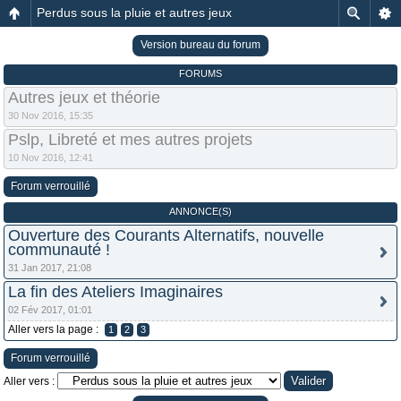
Perdus sous la pluie et autres jeux
Version bureau du forum
FORUMS
Autres jeux et théorie
30 Nov 2016, 15:35
Pslp, Libreté et mes autres projets
10 Nov 2016, 12:41
Forum verrouillé
ANNONCE(S)
Ouverture des Courants Alternatifs, nouvelle
communauté !
31 Jan 2017, 21:08
La fin des Ateliers Imaginaires
02 Fév 2017, 01:01
Aller vers la page :
1
2
3
Forum verrouillé
Aller vers :