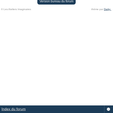
Version bureau du forum
© Les Ateliers Imaginaires
thème par
Darky
.
Index du forum