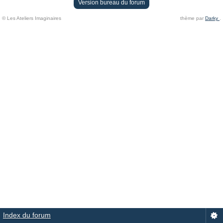
Version bureau du forum
© Les Ateliers Imaginaires
thème par
Darky
.
Index du forum