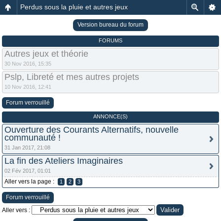
Perdus sous la pluie et autres jeux
Version bureau du forum
FORUMS
Autres jeux et théorie
30 Nov 2016, 15:35
Pslp, Libreté et mes autres projets
10 Nov 2016, 12:41
Forum verrouillé
ANNONCE(S)
Ouverture des Courants Alternatifs, nouvelle
communauté !
31 Jan 2017, 21:08
La fin des Ateliers Imaginaires
02 Fév 2017, 01:01
Aller vers la page :
1
2
3
Forum verrouillé
Aller vers :