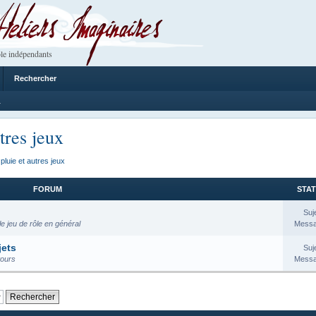
 Imaginaires
le indépendants
Rechercher
1
tres jeux
pluie et autres jeux
FORUM
STAT
Suj
e jeu de rôle en général
Messa
jets
Suj
tours
Messa