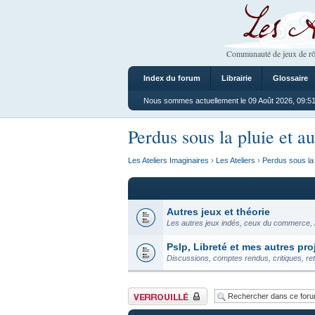
Les Ateliers
Communauté de jeux de rô
Index du forum
Librairie
Glossaire
Nous sommes actuellement le 09 Août 2026, 09:5
Perdus sous la pluie et au
Les Ateliers Imaginaires
›
Les Ateliers
›
Perdus sous la 
Autres jeux et théorie
Les autres jeux indés, ceux du commerce, l
Pslp, Libreté et mes autres pro
Discussions, comptes rendus, critiques, re
Forum verrouillé