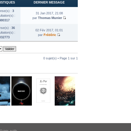
ISTIQUES
DERNIER MESSAGE
nse(s) :
3
31 Jan 2017, 21:08
tation(s) :
par
Thomas Munier
480317
se(s) :
36
02 Fév 2017, 01:01
tation(s) :
par
Frédéric
032773
0 sujet(s) • Page
1
sur
1
Sujets actifs