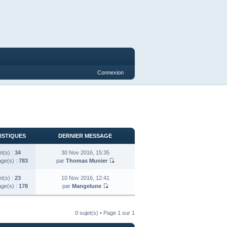
Connexion
ISTIQUES
DERNIER MESSAGE
et(s) :
34
30 Nov 2016, 15:35
ge(s) :
783
par
Thomas Munier
et(s) :
23
10 Nov 2016, 12:41
ge(s) :
178
par
Mangelune
0 sujet(s) • Page
1
sur
1