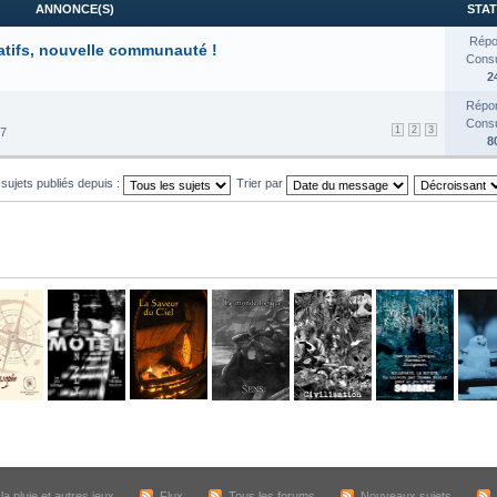
ANNONCE(S)
STAT
Répo
atifs, nouvelle communauté !
Consul
2
Répon
Consul
1
2
3
17
8
 sujets publiés depuis :
Trier par
a pluie et autres jeux
Flux
Tous les forums
Nouveaux sujets