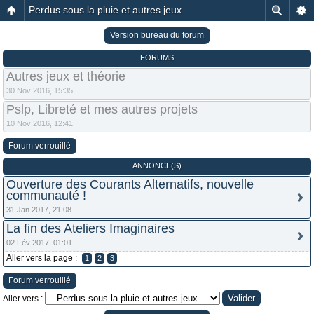
Perdus sous la pluie et autres jeux
Version bureau du forum
FORUMS
Autres jeux et théorie
30 Nov 2016, 15:35
Pslp, Libreté et mes autres projets
10 Nov 2016, 12:41
Forum verrouillé
ANNONCE(S)
Ouverture des Courants Alternatifs, nouvelle
communauté !
31 Jan 2017, 21:08
La fin des Ateliers Imaginaires
02 Fév 2017, 01:01
Aller vers la page :
1
2
3
Forum verrouillé
Aller vers :