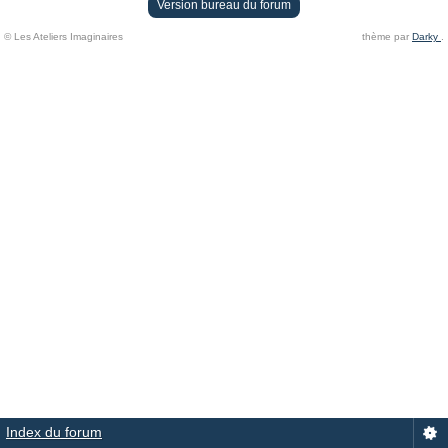
Version bureau du forum
© Les Ateliers Imaginaires
thème par
Darky
.
Index du forum