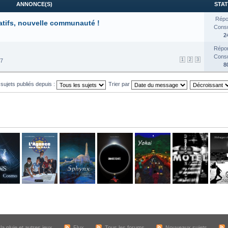
ANNONCE(S)
STAT
Répo
atifs, nouvelle communauté !
Consul
2
Répon
Consul
1
2
3
17
8
 sujets publiés depuis :
Trier par
a pluie et autres jeux
Flux
Tous les forums
Nouveaux sujets