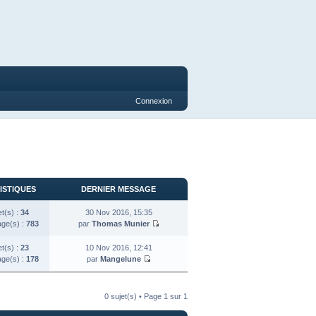
Connexion
ISTIQUES
DERNIER MESSAGE
et(s) :
34
30 Nov 2016, 15:35
ge(s) :
783
par
Thomas Munier
et(s) :
23
10 Nov 2016, 12:41
ge(s) :
178
par
Mangelune
0 sujet(s) • Page
1
sur
1