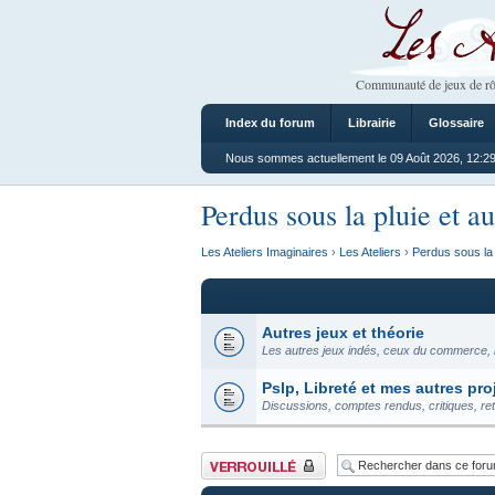
Les Ateliers
Communauté de jeux de rô
Index du forum
Librairie
Glossaire
Nous sommes actuellement le 09 Août 2026, 12:2
Perdus sous la pluie et au
Les Ateliers Imaginaires
›
Les Ateliers
›
Perdus sous la 
Autres jeux et théorie
Les autres jeux indés, ceux du commerce, l
Pslp, Libreté et mes autres pro
Discussions, comptes rendus, critiques, re
Forum verrouillé