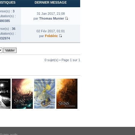
ISTIQUES
DERNIER MESSAGE
nse(s) :
3
31 Jan 2017, 21:08
tation(s) :
par
Thomas Munier
480385
se(s) :
36
02 Fév 2017, 01:01
tation(s) :
par
Frédéric
032974
0 sujet(s) • Page
1
sur
1
Sujets actifs