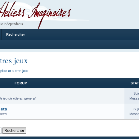
 Imaginaires
le indépendants
Rechercher
9
tres jeux
pluie et autres jeux
FORUM
STAT
Suj
e jeu de rôle en général
Messa
jets
Suj
tours
Messa