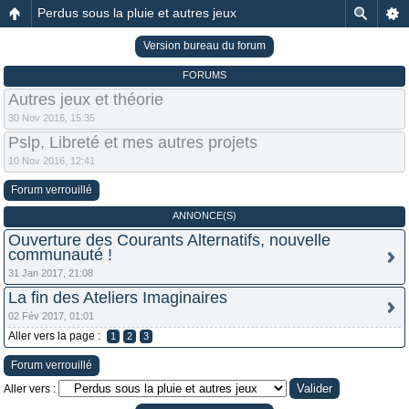
Perdus sous la pluie et autres jeux
Version bureau du forum
FORUMS
Autres jeux et théorie
30 Nov 2016, 15:35
Pslp, Libreté et mes autres projets
10 Nov 2016, 12:41
Forum verrouillé
ANNONCE(S)
Ouverture des Courants Alternatifs, nouvelle
communauté !
31 Jan 2017, 21:08
La fin des Ateliers Imaginaires
02 Fév 2017, 01:01
Aller vers la page :
1
2
3
Forum verrouillé
Aller vers :