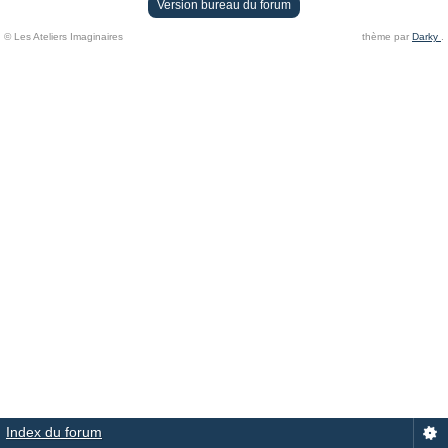
Version bureau du forum
© Les Ateliers Imaginaires
thème par
Darky
.
Index du forum