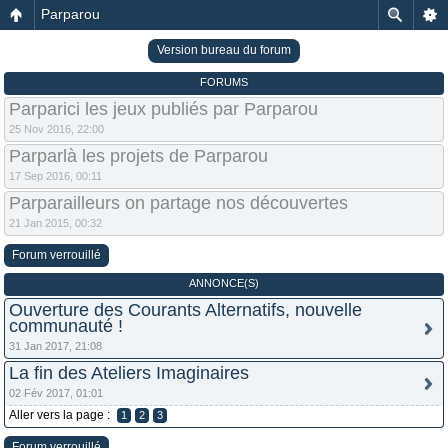
Parparou
Version bureau du forum
FORUMS
Parparici les jeux publiés par Parparou
25 Nov 2016, 22:00
Parparlà les projets de Parparou
17 Sep 2016, 00:11
Parparailleurs on partage nos découvertes
21 Jan 2015, 00:32
Forum verrouillé
ANNONCE(S)
Ouverture des Courants Alternatifs, nouvelle
communauté !
31 Jan 2017, 21:08
La fin des Ateliers Imaginaires
02 Fév 2017, 01:01
Aller vers la page :
1
2
3
Forum verrouillé