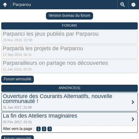
Parparou
Version bureau du forum
FORUMS
Parparici les jeux publiés par Parparou
25 Nov 2016, 22:00
Parparlà les projets de Parparou
17 Sep 2016, 00:11
Parparailleurs on partage nos découvertes
21 Jan 2015, 00:32
Forum verrouillé
ANNONCE(S)
Ouverture des Courants Alternatifs, nouvelle
communauté !
31 Jan 2017, 21:08
La fin des Ateliers Imaginaires
02 Fév 2017, 01:01
Aller vers la page :
1
2
3
Forum verrouillé