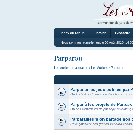
Les Ateliers
Communauté de jeux de rô
Index du forum
Librairie
Glossaire
Nous sommes actuellement le 08 Août 2026, 14:5
Parparou
Les Ateliers Imaginaires
›
Les Ateliers
›
Parparou
Parparici les jeux publiés par 
Où les belles et bonnes publications seront
Parparlà les projets de Parpar
Où des alchimistes de passage et l'auteur, 
Parparailleurs on partage nos
De la gibecière des grands Veneurs et des mi