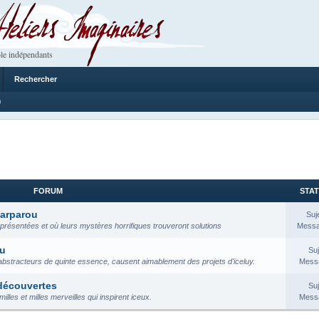
 Imaginaires
le indépendants
Rechercher
0
FORUM
STAT
Parparou
Suj
 présentées et où leurs mystères horrifiques trouveront solutions
Messa
ou
Suj
abstracteurs de quinte essence, causent aimablement des projets d'iceluy.
Messa
 découvertes
Suj
lles et milles merveilles qui inspirent iceux.
Messa