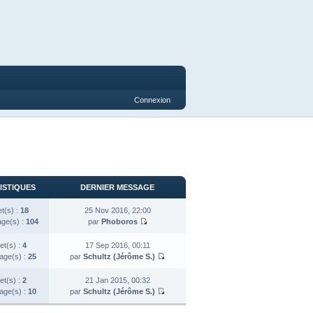
Connexion
ISTIQUES
DERNIER MESSAGE
et(s) :
18
25 Nov 2016, 22:00
ge(s) :
104
par
Phoboros
et(s) :
4
17 Sep 2016, 00:11
ge(s) :
25
par
Schultz (Jérôme S.)
et(s) :
2
21 Jan 2015, 00:32
ge(s) :
10
par
Schultz (Jérôme S.)