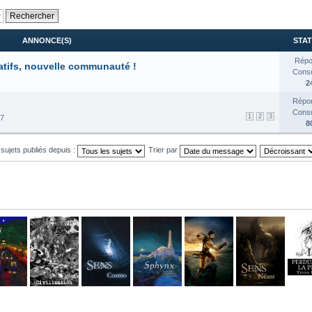
ANNONCE(S)
STAT
Répo
atifs, nouvelle communauté !
Consul
2
Répon
Consul
1
2
3
17
8
 sujets publiés depuis :
Trier par