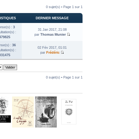
0 sujet(s) • Page
1
sur
1
ISTIQUES
DERNIER MESSAGE
nse(s) :
3
31 Jan 2017, 21:08
tation(s) :
par
Thomas Munier
479825
se(s) :
36
02 Fév 2017, 01:01
tation(s) :
par
Frédéric
031475
0 sujet(s) • Page
1
sur
1