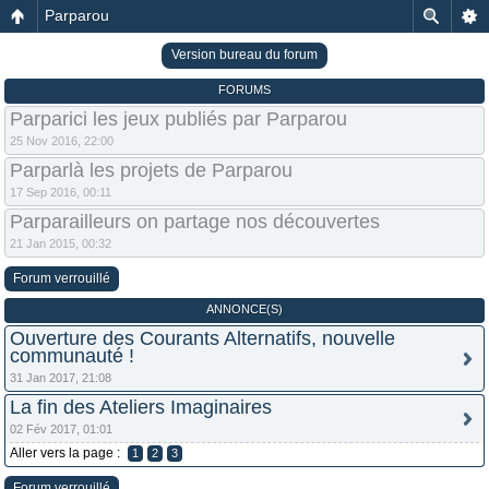
Parparou
Version bureau du forum
FORUMS
Parparici les jeux publiés par Parparou
25 Nov 2016, 22:00
Parparlà les projets de Parparou
17 Sep 2016, 00:11
Parparailleurs on partage nos découvertes
21 Jan 2015, 00:32
Forum verrouillé
ANNONCE(S)
Ouverture des Courants Alternatifs, nouvelle
communauté !
31 Jan 2017, 21:08
La fin des Ateliers Imaginaires
02 Fév 2017, 01:01
Aller vers la page :
1
2
3
Forum verrouillé