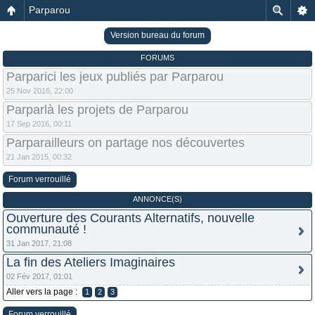
Parparou
Version bureau du forum
FORUMS
Parparici les jeux publiés par Parparou
25 Nov 2016, 22:00
Parparlà les projets de Parparou
17 Sep 2016, 00:11
Parparailleurs on partage nos découvertes
21 Jan 2015, 00:32
Forum verrouillé
ANNONCE(S)
Ouverture des Courants Alternatifs, nouvelle
communauté !
31 Jan 2017, 21:08
La fin des Ateliers Imaginaires
02 Fév 2017, 01:01
Aller vers la page :
1
2
3
Forum verrouillé