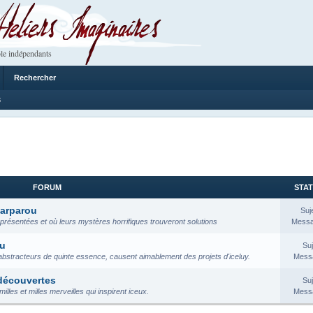
 Imaginaires
le indépendants
Rechercher
8
FORUM
STAT
Parparou
Suj
 présentées et où leurs mystères horrifiques trouveront solutions
Messa
ou
Suj
abstracteurs de quinte essence, causent aimablement des projets d'iceluy.
Messa
 découvertes
Suj
lles et milles merveilles qui inspirent iceux.
Messa