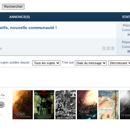
ANNONCE(S)
STAT
Répo
atifs, nouvelle communauté !
Consul
2
Répon
Consul
1
2
3
17
8
 sujets publiés depuis :
Trier par