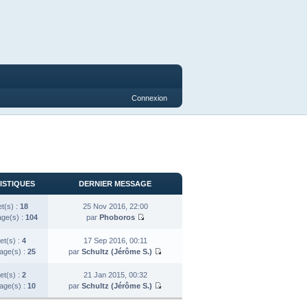
Connexion
ISTIQUES
DERNIER MESSAGE
et(s) :
18
25 Nov 2016, 22:00
ge(s) :
104
par
Phoboros
et(s) :
4
17 Sep 2016, 00:11
ge(s) :
25
par
Schultz (Jérôme S.)
et(s) :
2
21 Jan 2015, 00:32
ge(s) :
10
par
Schultz (Jérôme S.)