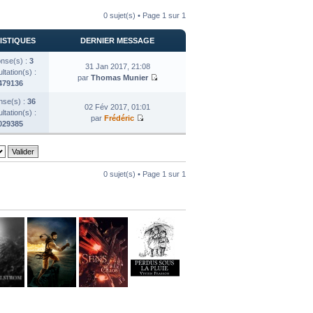
0 sujet(s) • Page
1
sur
1
ISTIQUES
DERNIER MESSAGE
nse(s) :
3
31 Jan 2017, 21:08
tation(s) :
par
Thomas Munier
479136
se(s) :
36
02 Fév 2017, 01:01
tation(s) :
par
Frédéric
029385
0 sujet(s) • Page
1
sur
1