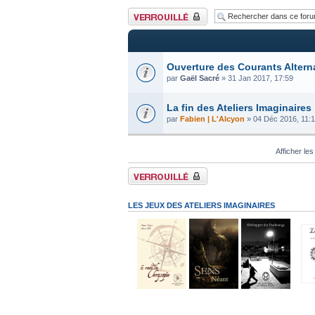
Forum verrouillé
Ouverture des Courants Altern
par
Gaël Sacré
» 31 Jan 2017, 17:59
La fin des Ateliers Imaginaires
par
Fabien | L'Alcyon
» 04 Déc 2016, 11:
Afficher les
Forum verrouillé
LES JEUX DES ATELIERS IMAGINAIRES