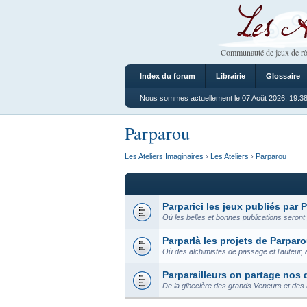
Les Ateliers
Communauté de jeux de rô
Index du forum
Librairie
Glossaire
Nous sommes actuellement le 07 Août 2026, 19:3
Parparou
Les Ateliers Imaginaires
›
Les Ateliers
›
Parparou
Parparici les jeux publiés par 
Où les belles et bonnes publications seront
Parparlà les projets de Parpar
Où des alchimistes de passage et l'auteur, 
Parparailleurs on partage nos
De la gibecière des grands Veneurs et des mi