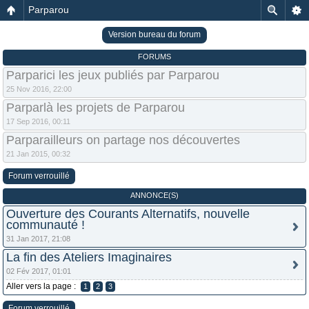
Parparou
Version bureau du forum
FORUMS
Parparici les jeux publiés par Parparou
25 Nov 2016, 22:00
Parparlà les projets de Parparou
17 Sep 2016, 00:11
Parparailleurs on partage nos découvertes
21 Jan 2015, 00:32
Forum verrouillé
ANNONCE(S)
Ouverture des Courants Alternatifs, nouvelle
communauté !
31 Jan 2017, 21:08
La fin des Ateliers Imaginaires
02 Fév 2017, 01:01
Aller vers la page :
1
2
3
Forum verrouillé