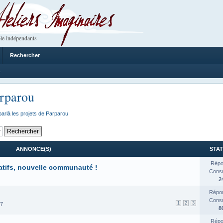
 Imaginaires
le indépendants
Rechercher
4
arparou
arlà les projets de Parparou
ANNONCE(S)
STAT
Répo
atifs, nouvelle communauté !
Consul
2
Répon
Consul
1
2
3
17
8
Répo