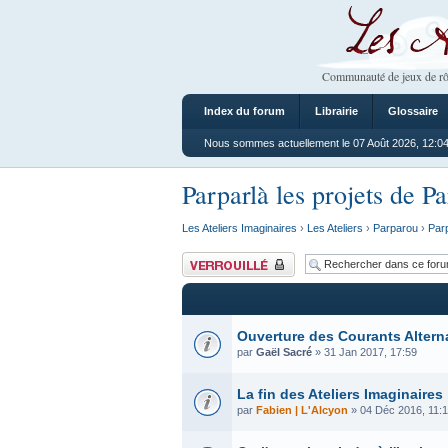
Les Ateliers
Communauté de jeux de rô
Index du forum
Librairie
Glossaire
Nous sommes actuellement le 07 Août 2026, 12:0
Parparlà les projets de P
Les Ateliers Imaginaires
›
Les Ateliers
›
Parparou
›
Parp
Forum verrouillé
Ouverture des Courants Altern
par
Gaël Sacré
» 31 Jan 2017, 17:59
La fin des Ateliers Imaginaires
par
Fabien | L'Alcyon
» 04 Déc 2016, 11: