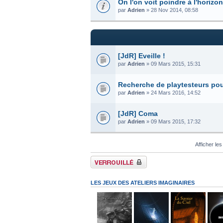
On l'on voit poindre à l'horizon.
par
Adrien
» 28 Nov 2014, 08:58
[JdR] Eveille !
par
Adrien
» 09 Mars 2015, 15:31
Recherche de playtesteurs pour
par
Adrien
» 24 Mars 2016, 14:52
[JdR] Coma
par
Adrien
» 09 Mars 2015, 17:32
Afficher les
Forum verrouillé
LES JEUX DES ATELIERS IMAGINAIRES