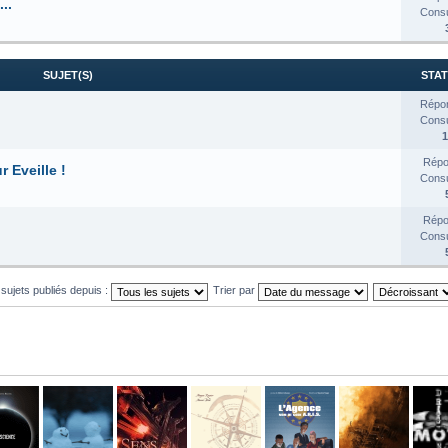
..
Consul
SUJET(S)
STAT
Répon
Consul
1
Répo
 Eveille !
Consul
Répo
Consul
 sujets publiés depuis :
Trier par