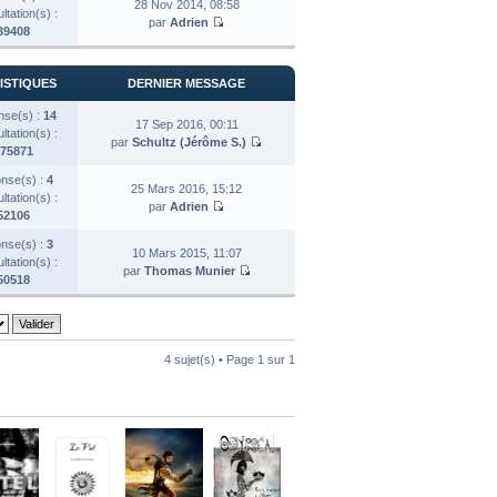
28 Nov 2014, 08:58
tation(s) :
par
Adrien
39408
ISTIQUES
DERNIER MESSAGE
se(s) :
14
17 Sep 2016, 00:11
tation(s) :
par
Schultz (Jérôme S.)
75871
nse(s) :
4
25 Mars 2016, 15:12
tation(s) :
par
Adrien
52106
nse(s) :
3
10 Mars 2015, 11:07
tation(s) :
par
Thomas Munier
50518
4 sujet(s) • Page
1
sur
1