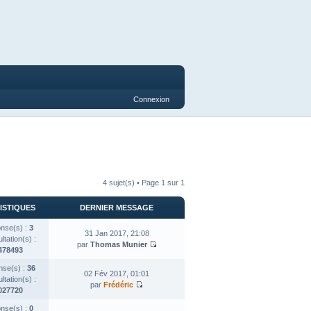
Connexion
4 sujet(s) • Page
1
sur
1
ISTIQUES
DERNIER MESSAGE
nse(s) :
3
31 Jan 2017, 21:08
tation(s) :
par
Thomas Munier
478493
se(s) :
36
02 Fév 2017, 01:01
tation(s) :
par
Frédéric
027720
nse(s) :
0