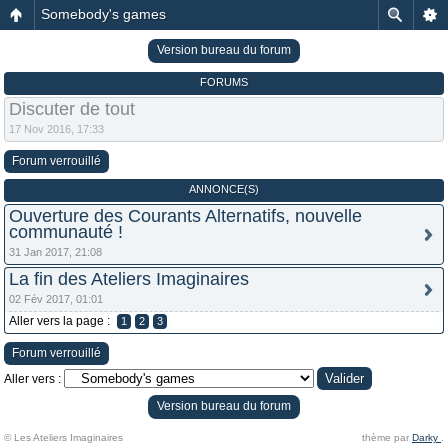
Somebody's games
Version bureau du forum
FORUMS
Discuter de tout
17 Nov 2016, 17:33
Forum verrouillé
ANNONCE(S)
Ouverture des Courants Alternatifs, nouvelle
communauté !
31 Jan 2017, 21:08
La fin des Ateliers Imaginaires
02 Fév 2017, 01:01
Aller vers la page :
1
2
3
Forum verrouillé
Aller vers :
Version bureau du forum
© Les Ateliers Imaginaires
thème par
Darky
.