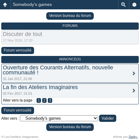
Somebody's games
Version bureau du forum
FORUMS
Discuter de tout
17 Nov 2016, 17:33
Forum verrouillé
ANNONCE(S)
Ouverture des Courants Alternatifs, nouvelle
communauté !
31 Jan 2017, 21:08
La fin des Ateliers Imaginaires
02 Fév 2017, 01:01
Aller vers la page :
1
2
3
Forum verrouillé
Aller vers :
Version bureau du forum
© Les Ateliers Imaginaires
thème par
Darky
.