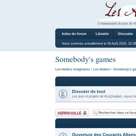
Les Ateliers
Communauté de jeux de rô
Index du forum
Librairie
Glossaire
Nous sommes actuellement le 06 Août 2026, 15:3
Somebody's games
Les Ateliers Imaginaires
›
Les Ateliers
›
Somebody's g
Discuter de tout
Les jeux et projets de KcoQuidam, soyez le
Forum verrouillé
Ouverture des Courants Altern