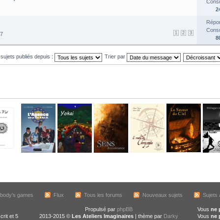
Consul
2
Répon
Consul
1
2
3
17
8
 sujets publiés depuis :
Trier par
body's games
Flux
Tous les forums
Nouveaux sujets
Sujets 
Propulsé par
phpBB
Vous
ne 
crit et 5
2013-2015 ©
Les Ateliers Imaginaires
| thème par
Darky
Vous
ne 