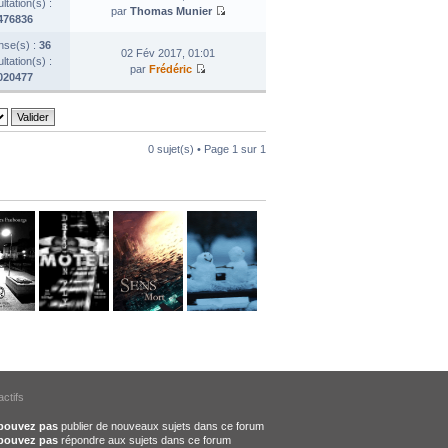
tation(s) :
par
Thomas Munier
476836
se(s) :
36
02 Fév 2017, 01:01
tation(s) :
par
Frédéric
020477
0 sujet(s) • Page
1
sur
1
actifs
pouvez pas
publier de nouveaux sujets dans ce forum
pouvez pas
répondre aux sujets dans ce forum