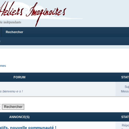
 Imaginaires
le indépendants
Rechercher
8
ames
FORUM
STAT
Suj
s bienvenu·e·s !
Messa
ANNONCE(S)
STAT
Répo
atifs, nouvelle communauté !