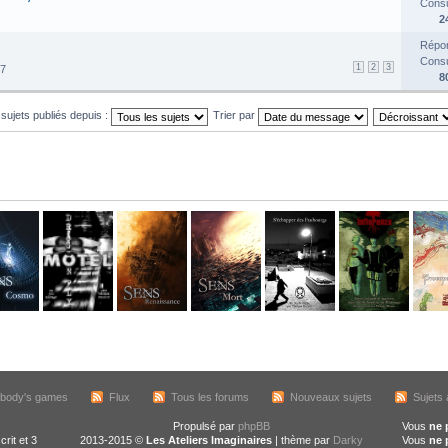
Consul
2
Répon
Consul
1
2
3
17
8
 sujets publiés depuis :
Trier par
body's games
Flux
Tous les forums
Nouveaux sujets
Sujets 
Propulsé par
phpBB
Vous
ne 
crit et 3
2013-2015 ©
Les Ateliers Imaginaires
| thème par
Darky
Vous
ne 