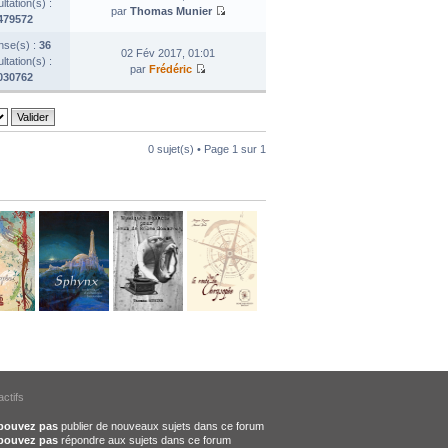
tation(s) :
par
Thomas Munier
479572
se(s) :
36
02 Fév 2017, 01:01
tation(s) :
par
Frédéric
030762
0 sujet(s) • Page
1
sur
1
actifs
pouvez pas
publier de nouveaux sujets dans ce forum
pouvez pas
répondre aux sujets dans ce forum