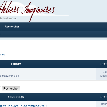
 Imaginaires
le indépendants
Rechercher
9
ames
FORUM
STAT
Suj
s bienvenu·e·s !
Messa
ANNONCE(S)
STAT
Répo
atifs, nouvelle communauté !