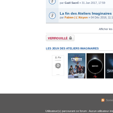
par
Gaël Sacré
» 31 Jan 2017, 17:59
La fin des Ateliers Imaginaires
par
Fabien | L'Alcyon
» 04 Déc 2016, 11:
Afficher les
Forum verrouillé
LES JEUX DES ATELIERS IMAGINAIRES
Some
Utilisateur(s) parcourant ce forum : Aucun utilisateur ins