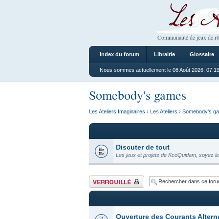
Les Ateliers
Communauté de jeux de rô
Index du forum
Librairie
Glossaire
Nous sommes actuellement le 08 Août 2026, 07:1
Somebody's games
Les Ateliers Imaginaires
›
Les Ateliers
›
Somebody's g
Discuter de tout
Les jeux et projets de KcoQuidam, soyez le
Forum verrouillé
Ouverture des Courants Altern