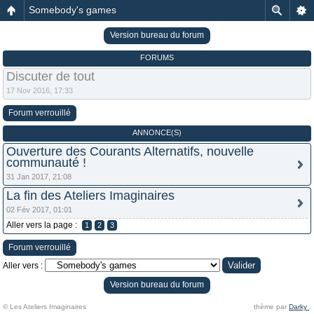
Somebody's games
Version bureau du forum
FORUMS
Discuter de tout
17 Nov 2016, 17:33
Forum verrouillé
ANNONCE(S)
Ouverture des Courants Alternatifs, nouvelle
communauté !
31 Jan 2017, 21:08
La fin des Ateliers Imaginaires
02 Fév 2017, 01:01
Aller vers la page :
1
2
3
Forum verrouillé
Aller vers :
Version bureau du forum
© Les Ateliers Imaginaires
thème par
Darky
.