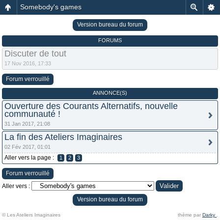
Somebody's games
Version bureau du forum
FORUMS
Discuter de tout
17 Nov 2016, 17:33
Forum verrouillé
ANNONCE(S)
Ouverture des Courants Alternatifs, nouvelle
communauté !
31 Jan 2017, 21:08
La fin des Ateliers Imaginaires
02 Fév 2017, 01:01
Aller vers la page :
1
2
3
Forum verrouillé
Aller vers :
Version bureau du forum
© Les Ateliers Imaginaires
thème par
Darky
.