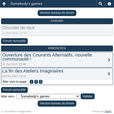
Somebody's games
Version bureau du forum
FORUMS
Discuter de tout
17 Nov 2016, 17:33
Forum verrouillé
ANNONCE(S)
Ouverture des Courants Alternatifs, nouvelle
communauté !
31 Jan 2017, 21:08
La fin des Ateliers Imaginaires
02 Fév 2017, 01:01
Aller vers la page :
1
2
3
Forum verrouillé
Aller vers :
Version bureau du forum
© Les Ateliers Imaginaires
thème par
Darky
.