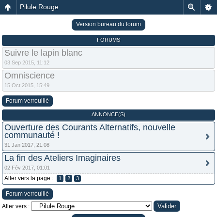
Pilule Rouge
Version bureau du forum
FORUMS
Suivre le lapin blanc
03 Sep 2015, 11:12
Omniscience
15 Oct 2015, 15:49
Forum verrouillé
ANNONCE(S)
Ouverture des Courants Alternatifs, nouvelle
communauté !
31 Jan 2017, 21:08
La fin des Ateliers Imaginaires
02 Fév 2017, 01:01
Aller vers la page :
1
2
3
Forum verrouillé
Aller vers :