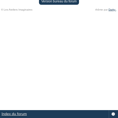
Version bureau du forum
© Les Ateliers Imaginaires
thème par
Darky
.
Index du forum