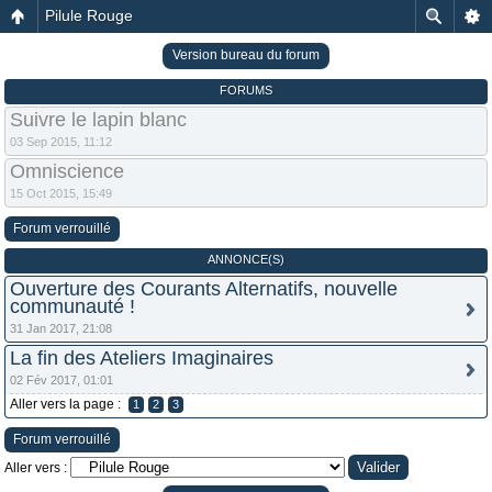
Pilule Rouge
Version bureau du forum
FORUMS
Suivre le lapin blanc
03 Sep 2015, 11:12
Omniscience
15 Oct 2015, 15:49
Forum verrouillé
ANNONCE(S)
Ouverture des Courants Alternatifs, nouvelle
communauté !
31 Jan 2017, 21:08
La fin des Ateliers Imaginaires
02 Fév 2017, 01:01
Aller vers la page :
1
2
3
Forum verrouillé
Aller vers :