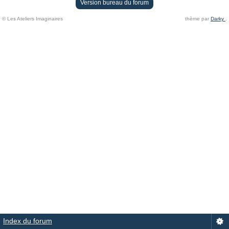
Version bureau du forum
© Les Ateliers Imaginaires
thème par
Darky
.
Index du forum