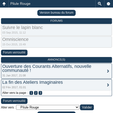
Pilule Rouge
Version bureau du forum
FORUMS
Suivre le lapin blanc
03 Sep 2015, 11:12
Omniscience
15 Oct 2015, 15:49
Forum verrouillé
ANNONCE(S)
Ouverture des Courants Alternatifs, nouvelle
communauté !
31 Jan 2017, 21:08
La fin des Ateliers Imaginaires
02 Fév 2017, 01:01
Aller vers la page :
1
2
3
Forum verrouillé
Aller vers :