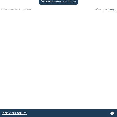
Version bureau du forum
© Les Ateliers Imaginaires
thème par
Darky
.
Index du forum