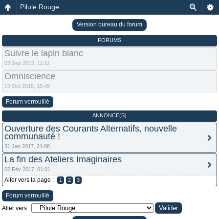
Pilule Rouge
Version bureau du forum
FORUMS
Suivre le lapin blanc
03 Sep 2015, 11:12
Omniscience
15 Oct 2015, 15:49
Forum verrouillé
ANNONCE(S)
Ouverture des Courants Alternatifs, nouvelle
communauté !
31 Jan 2017, 21:08
La fin des Ateliers Imaginaires
02 Fév 2017, 01:01
Aller vers la page :
1
2
3
Forum verrouillé
Aller vers :