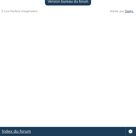
Version bureau du forum
© Les Ateliers Imaginaires
thème par
Darky
.
Index du forum