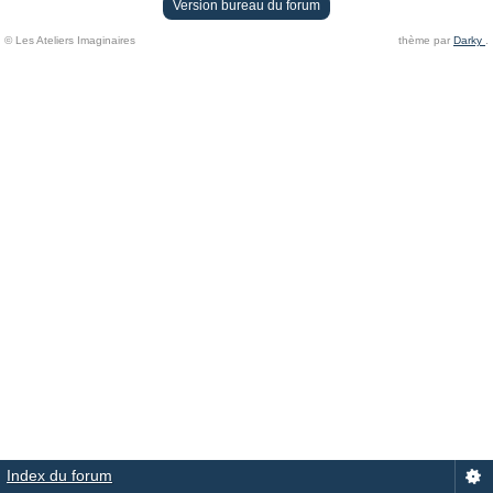
Version bureau du forum
© Les Ateliers Imaginaires
thème par
Darky
.
Index du forum