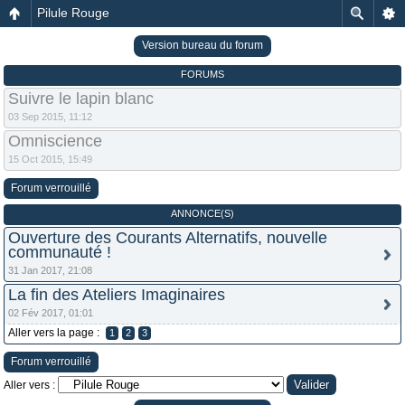
Pilule Rouge
Version bureau du forum
FORUMS
Suivre le lapin blanc
03 Sep 2015, 11:12
Omniscience
15 Oct 2015, 15:49
Forum verrouillé
ANNONCE(S)
Ouverture des Courants Alternatifs, nouvelle
communauté !
31 Jan 2017, 21:08
La fin des Ateliers Imaginaires
02 Fév 2017, 01:01
Aller vers la page :
1
2
3
Forum verrouillé
Aller vers :