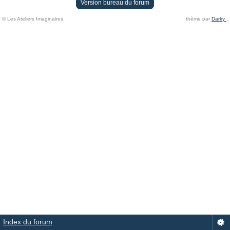
Version bureau du forum
© Les Ateliers Imaginaires
thème par
Darky
.
Index du forum