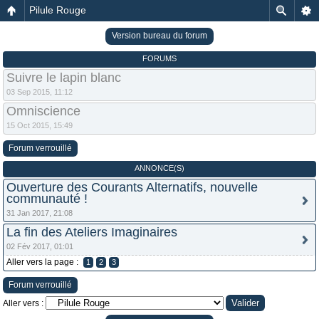
Pilule Rouge
Version bureau du forum
FORUMS
Suivre le lapin blanc
03 Sep 2015, 11:12
Omniscience
15 Oct 2015, 15:49
Forum verrouillé
ANNONCE(S)
Ouverture des Courants Alternatifs, nouvelle
communauté !
31 Jan 2017, 21:08
La fin des Ateliers Imaginaires
02 Fév 2017, 01:01
Aller vers la page :
1
2
3
Forum verrouillé
Aller vers :