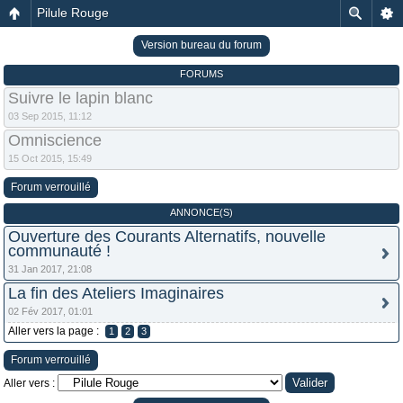
Pilule Rouge
Version bureau du forum
FORUMS
Suivre le lapin blanc
03 Sep 2015, 11:12
Omniscience
15 Oct 2015, 15:49
Forum verrouillé
ANNONCE(S)
Ouverture des Courants Alternatifs, nouvelle
communauté !
31 Jan 2017, 21:08
La fin des Ateliers Imaginaires
02 Fév 2017, 01:01
Aller vers la page :
1
2
3
Forum verrouillé
Aller vers :