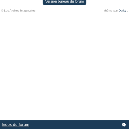
Version bureau du forum
© Les Ateliers Imaginaires
thème par
Darky
.
Index du forum