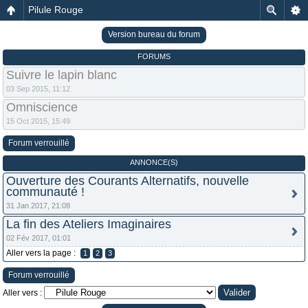
Pilule Rouge
Version bureau du forum
FORUMS
Suivre le lapin blanc
03 Sep 2015, 11:12
Omniscience
15 Oct 2015, 15:49
Forum verrouillé
ANNONCE(S)
Ouverture des Courants Alternatifs, nouvelle
communauté !
31 Jan 2017, 21:08
La fin des Ateliers Imaginaires
02 Fév 2017, 01:01
Aller vers la page :
1
2
3
Forum verrouillé
Aller vers :