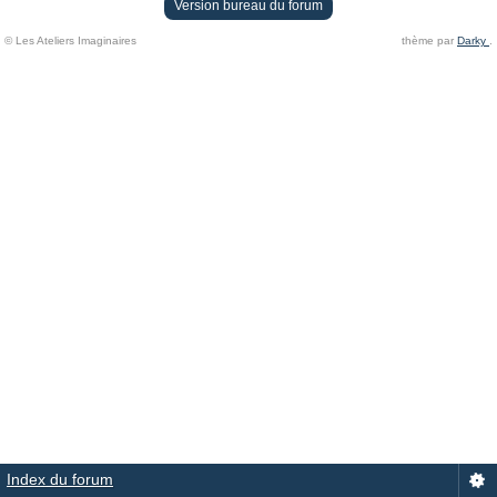
Version bureau du forum
© Les Ateliers Imaginaires
thème par
Darky
.
Index du forum