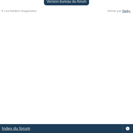
Version bureau du forum
© Les Ateliers Imaginaires
thème par
Darky
.
Index du forum