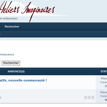
 Imaginaires
le indépendants
Rechercher
8
Omniscience
ANNONCE(S)
STAT
Répo
atifs, nouvelle communauté !
Consul
2
Répon
Consul
1
2
3
17
8