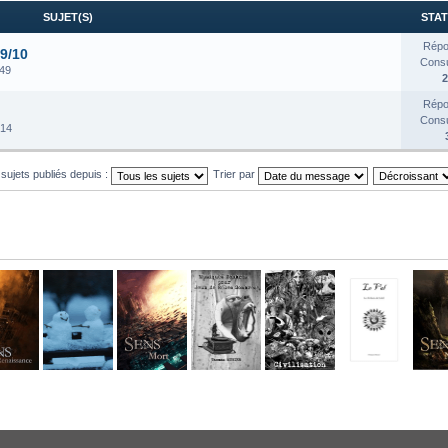
SUJET(S)
STAT
Répo
19/10
Consul
:49
2
Répo
Consul
:14
 sujets publiés depuis :
Trier par