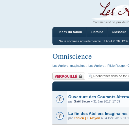
Les Ateliers
Communauté de jeux de rô
Index du forum
Librairie
Glossaire
Nous sommes actuellement le 07 Août 2026, 12:4
Omniscience
Les Ateliers Imaginaires
›
Les Ateliers
›
Pilule Rouge
›
Forum verrouillé
Ouverture des Courants Altern
par
Gaël Sacré
» 31 Jan 2017, 17:59
La fin des Ateliers Imaginaires
par
Fabien | L'Alcyon
» 04 Déc 2016, 11: