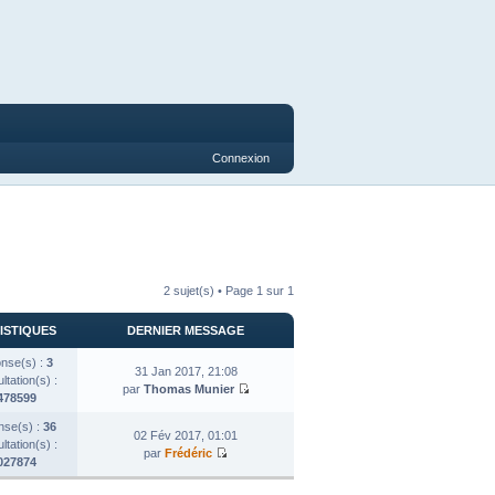
Connexion
2 sujet(s) • Page
1
sur
1
ISTIQUES
DERNIER MESSAGE
nse(s) :
3
31 Jan 2017, 21:08
tation(s) :
par
Thomas Munier
478599
se(s) :
36
02 Fév 2017, 01:01
tation(s) :
par
Frédéric
027874