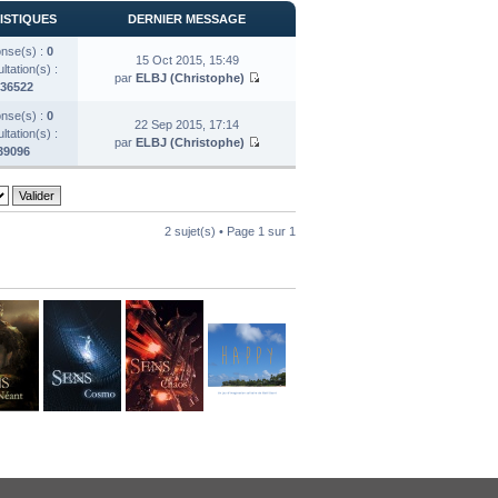
ISTIQUES
DERNIER MESSAGE
nse(s) :
0
15 Oct 2015, 15:49
tation(s) :
par
ELBJ (Christophe)
36522
nse(s) :
0
22 Sep 2015, 17:14
tation(s) :
par
ELBJ (Christophe)
39096
2 sujet(s) • Page
1
sur
1