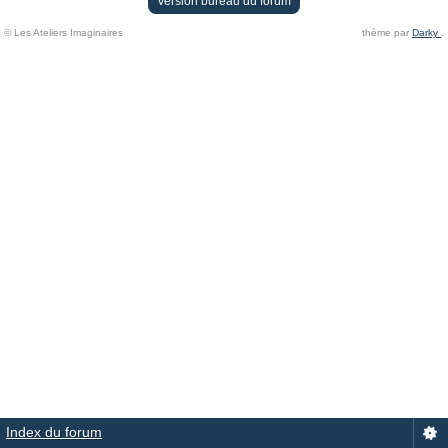
Version bureau du forum
© Les Ateliers Imaginaires
thème par
Darky
.
Index du forum