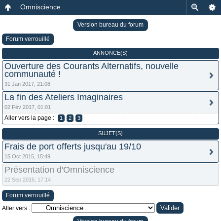
Omniscience
Version bureau du forum
Forum verrouillé
ANNONCE(S)
Ouverture des Courants Alternatifs, nouvelle
communauté !
31 Jan 2017, 21:08
La fin des Ateliers Imaginaires
02 Fév 2017, 01:01
Aller vers la page :
1
2
3
SUJET(S)
Frais de port offerts jusqu'au 19/10
15 Oct 2015, 15:49
Présentation d'Omniscience
22 Sep 2015, 17:14
Forum verrouillé
Aller vers :