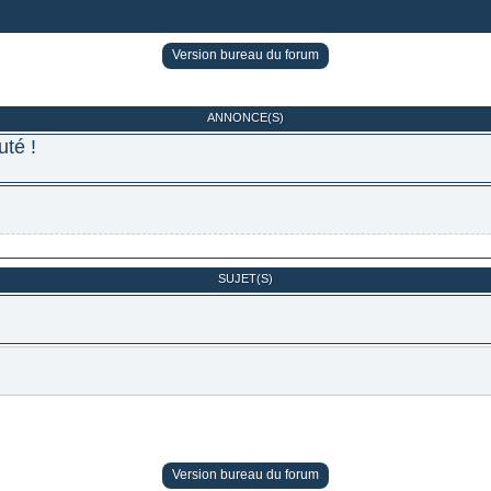
Version bureau du forum
ANNONCE(S)
té !
SUJET(S)
Version bureau du forum