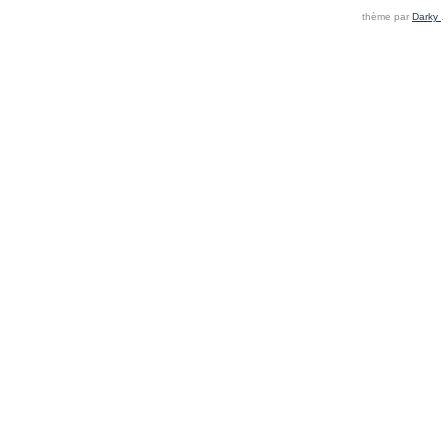
thème par
Darky
.