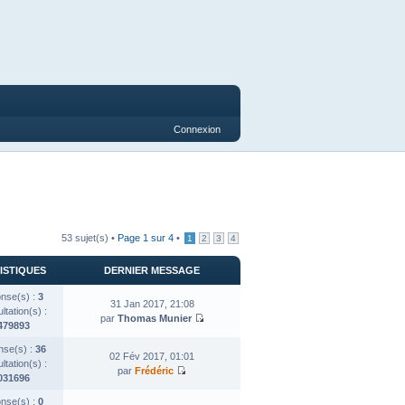
Connexion
53 sujet(s) •
Page
1
sur
4
•
1
2
3
4
ISTIQUES
DERNIER MESSAGE
nse(s) :
3
31 Jan 2017, 21:08
tation(s) :
par
Thomas Munier
479893
se(s) :
36
02 Fév 2017, 01:01
tation(s) :
par
Frédéric
031696
nse(s) :
0