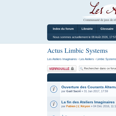
Les Ateliers
Communauté de jeux de rô
Index du forum
Librairie
Glossaire
Nous sommes actuellement le 08 Août 2026, 17:5
Actus Limbic Systems
Les Ateliers Imaginaires
›
Les Ateliers
›
Limbic System
Forum verrouillé
Ouverture des Courants Altern
par
Gaël Sacré
» 31 Jan 2017, 17:59
La fin des Ateliers Imaginaires
par
Fabien | L'Alcyon
» 04 Déc 2016, 11: