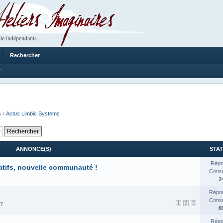
 Imaginaires
le indépendants
Rechercher
7
s
›
Actus Limbic Systems
ANNONCE(S)
STAT
Répo
atifs, nouvelle communauté !
Consul
2
Répon
Consul
1
2
3
17
8
Répo