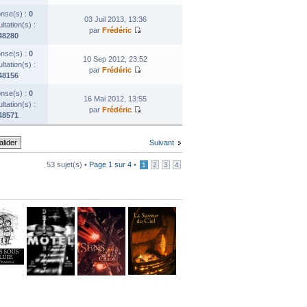
nse(s) :
0
03 Juil 2013, 13:36
tation(s) :
par
Frédéric
48280
nse(s) :
0
10 Sep 2012, 23:52
tation(s) :
par
Frédéric
48156
nse(s) :
0
16 Mai 2012, 13:55
tation(s) :
par
Frédéric
48571
Suivant
53 sujet(s) •
Page
1
sur
4
•
1
2
3
4