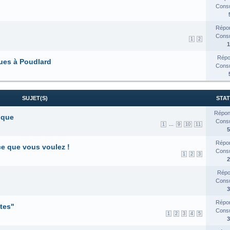
Consul
Répon
Consul
1
2
1
Répo
gues à Poudlard
Consul
SUJET(S)
STAT
Répon
ique
Consul
...
1
9
10
11
5
Répon
e que vous voulez !
Consul
1
2
3
2
Répo
Consul
3
Répon
tes"
Consul
1
2
3
4
5
3