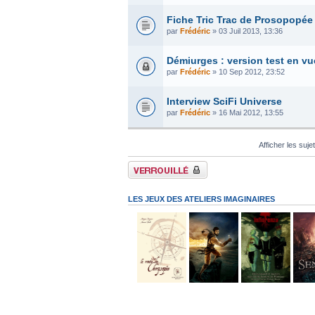
Fiche Tric Trac de Prosopopée
par
Frédéric
» 03 Juil 2013, 13:36
Démiurges : version test en vu
par
Frédéric
» 10 Sep 2012, 23:52
Interview SciFi Universe
par
Frédéric
» 16 Mai 2012, 13:55
Afficher les suje
Forum verrouillé
LES JEUX DES ATELIERS IMAGINAIRES