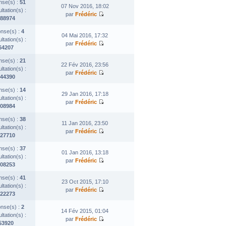
se(s) :
51
07 Nov 2016, 18:02
tation(s) :
par
Frédéric
88974
nse(s) :
4
04 Mai 2016, 17:32
tation(s) :
par
Frédéric
64207
se(s) :
21
22 Fév 2016, 23:56
tation(s) :
par
Frédéric
44390
se(s) :
14
29 Jan 2016, 17:18
tation(s) :
par
Frédéric
08984
se(s) :
38
11 Jan 2016, 23:50
tation(s) :
par
Frédéric
27710
se(s) :
37
01 Jan 2016, 13:18
tation(s) :
par
Frédéric
08253
se(s) :
41
23 Oct 2015, 17:10
tation(s) :
par
Frédéric
22273
nse(s) :
2
14 Fév 2015, 01:04
tation(s) :
par
Frédéric
53920