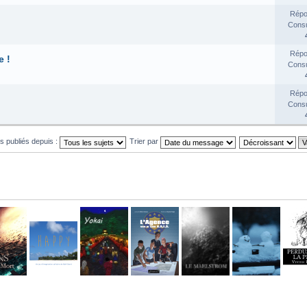
Répo
Consul
Répo
e !
Consul
Répo
Consul
ts publiés depuis :
Trier par