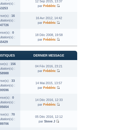
12 Sep 2015, 13:37
tation(s) :
par
Frédéric
53253
se(s) :
16
16 Avr 2012, 14:42
tation(s) :
par
Frédéric
47726
nse(s) :
0
18 Déc 2008, 19:58
tation(s) :
par
Frédéric
55429
ISTIQUES
DERNIER MESSAGE
se(s) :
156
04 Fév 2016, 23:21
tation(s) :
par
Frédéric
58988
se(s) :
33
14 Mai 2015, 13:57
tation(s) :
par
Frédéric
00596
nse(s) :
0
14 Déc 2016, 12:33
tation(s) :
par
Frédéric
05654
se(s) :
70
05 Déc 2016, 12:12
tation(s) :
par
Steve J
89706