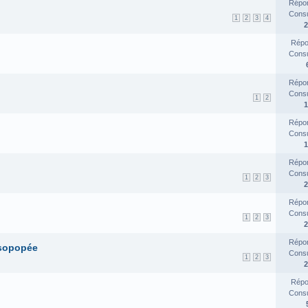
Répon
Consul
1
2
3
4
2
Répo
Consul
Répon
Consul
1
2
1
Répon
Consul
1
Répon
Consul
1
2
3
2
Répon
Consul
1
2
3
2
Répon
osopopée
Consul
1
2
3
2
Répo
Consul