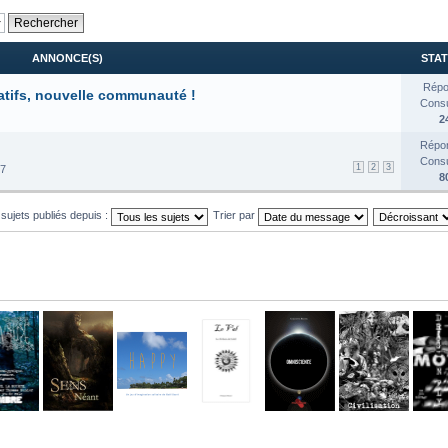
ANNONCE(S)
STAT
Répo
atifs, nouvelle communauté !
Consul
2
Répon
Consul
1
2
3
17
8
 sujets publiés depuis :
Trier par