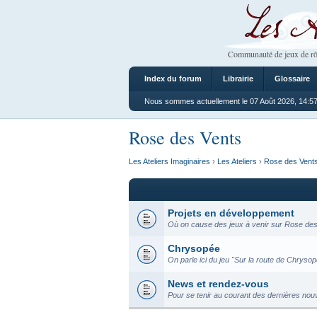
Les Ateliers
Communauté de jeux de rô
Index du forum
Librairie
Glossaire
Nous sommes actuellement le 07 Août 2026, 14:5
Rose des Vents
Les Ateliers Imaginaires
›
Les Ateliers
›
Rose des Vent
Projets en développement
Où on cause des jeux à venir sur Rose des 
Chrysopée
On parle ici du jeu "Sur la route de Chrysopé
News et rendez-vous
Pour se tenir au courant des dernières nou