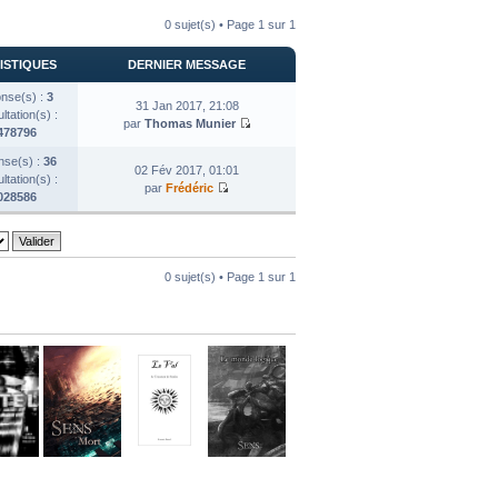
0 sujet(s) • Page
1
sur
1
ISTIQUES
DERNIER MESSAGE
nse(s) :
3
31 Jan 2017, 21:08
tation(s) :
par
Thomas Munier
478796
se(s) :
36
02 Fév 2017, 01:01
tation(s) :
par
Frédéric
028586
0 sujet(s) • Page
1
sur
1