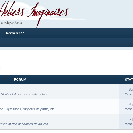
 Imaginaires
le indépendants
Rechercher
7
s
FORUM
STAT
Suj
Vents et de ce qui gravite autour
Messa
Suj
e" : questions, rapports de partie, etc.
Messa
Suj
velles et des occasions de se voir
Messa