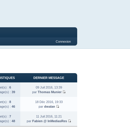
Connexion
ISTIQUES
DERNIER MESSAGE
et(s) :
6
09 Juil 2016, 13:39
ge(s) :
39
par
Thomas Munier
et(s) :
8
18 Déc 2016, 19:33
ge(s) :
46
par
dwalan
et(s) :
7
11 Juil 2016, 11:21
ge(s) :
48
par
Fabien @ InMediasRes