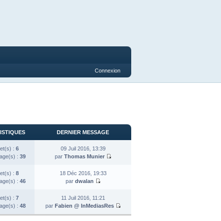
Connexion
ISTIQUES
DERNIER MESSAGE
et(s) :
6
09 Juil 2016, 13:39
ge(s) :
39
par
Thomas Munier
et(s) :
8
18 Déc 2016, 19:33
ge(s) :
46
par
dwalan
et(s) :
7
11 Juil 2016, 11:21
ge(s) :
48
par
Fabien @ InMediasRes