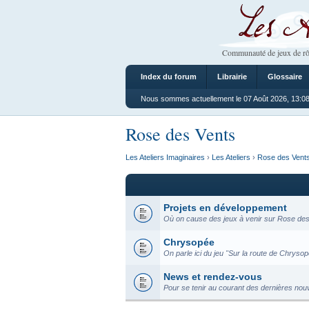
Les Ateliers
Communauté de jeux de rô
Index du forum
Librairie
Glossaire
Nous sommes actuellement le 07 Août 2026, 13:0
Rose des Vents
Les Ateliers Imaginaires
›
Les Ateliers
›
Rose des Vent
Projets en développement
Où on cause des jeux à venir sur Rose des 
Chrysopée
On parle ici du jeu "Sur la route de Chrysopé
News et rendez-vous
Pour se tenir au courant des dernières nou