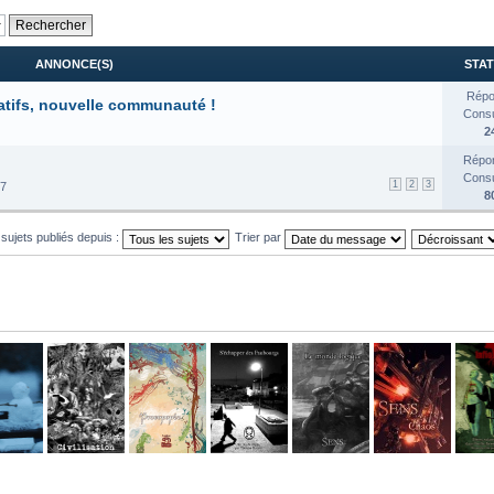
ANNONCE(S)
STAT
Répo
atifs, nouvelle communauté !
Consul
2
Répon
Consul
1
2
3
17
8
 sujets publiés depuis :
Trier par