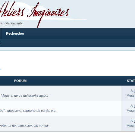
 Imaginaires
le indépendants
Rechercher
8
s
FORUM
STAT
Suj
Vents et de ce qui gravite autour
Messa
Suj
e" : questions, rapports de partie, etc.
Messa
Suj
velles et des occasions de se voir
Messa