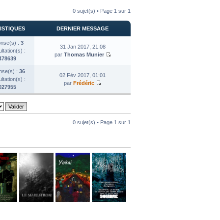
0 sujet(s) • Page
1
sur
1
ISTIQUES
DERNIER MESSAGE
nse(s) :
3
31 Jan 2017, 21:08
tation(s) :
par
Thomas Munier
478639
se(s) :
36
02 Fév 2017, 01:01
tation(s) :
par
Frédéric
027955
0 sujet(s) • Page
1
sur
1